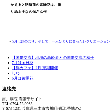
かえると詰所前の紫陽花は、折
り紙上手な久保さん作
«
5月は鯉のぼり、そして、一人ひとりに合ったレクリエーショ
【国際交流】地域の高齢者との国際交流の様子
7月は向日葵
【絆カフェ】7月 定期開催
しわ
6月は紫陽花
連絡先
吉川病院 看護部サイト
TEL:0794-72-0063
〒673-1231 兵庫県三木市吉川町稲田1番地の2