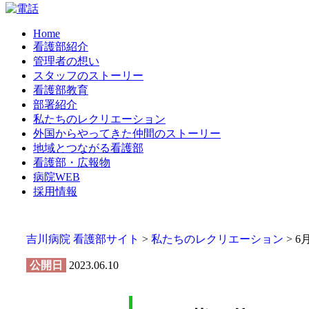
Home
看護部紹介
管理者の想い
スタッフのストーリー
看護部教育
部署紹介
私たちのレクリエーション
外国からやってきた仲間のストーリー
地域とつながる看護部
看護部・広報物
病院WEB
採用情報
吉川病院 看護部サイト
>
私たちのレクリエーション
>
6
公開日
2023.06.10