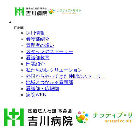
menu
採用情報
看護部紹介
管理者の想い
スタッフのストーリー
看護部教育
部署紹介
私たちのレクリエーション
外国からやってきた仲間のストーリー
地域とつながる看護部
看護部・広報物
病院WEB