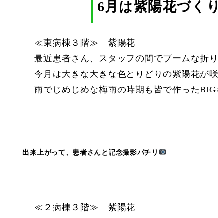
6月は紫陽花づく
≪東病棟３階≫ 紫陽花
最近患者さん、スタッフの間でブームな折
今月は大きな大きな色とりどりの紫陽花が咲き
雨でじめじめな梅雨の時期も皆で作ったBI
出来上がって、患者さんと記念撮影パチリ
≪２病棟３階≫ 紫陽花