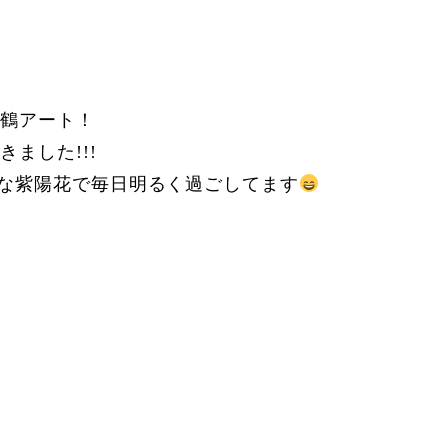
り
り鶴アート！
ました!!!
Gな紫陽花で毎日明るく過ごしてます