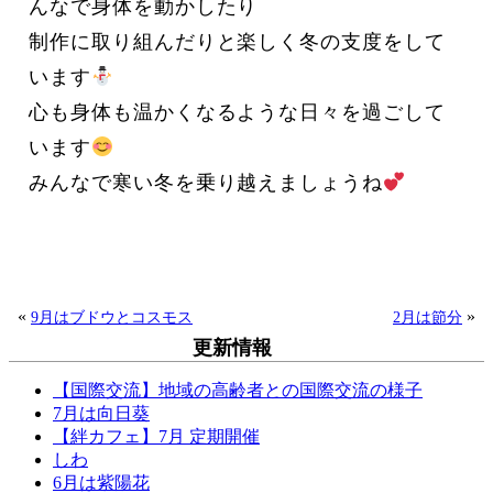
んなで身体を動かしたり
制作に取り組んだりと楽しく冬の支度をして
います
心も身体も温かくなるような日々を過ごして
います
みんなで寒い冬を乗り越えましょうね
«
»
9月はブドウとコスモス
2月は節分
更新情報
【国際交流】地域の高齢者との国際交流の様子
7月は向日葵
【絆カフェ】7月 定期開催
しわ
6月は紫陽花